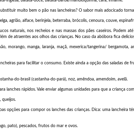
a-inglesa, batata-doce, batata-baroa/mandioquinha, cará, inhame.
bstituir muito bem o pão nas lancheiras? O sabor mais adocicado torna-s
a, agrião, alface, berinjela, beterraba, brócolis, cenoura, couve, espinaf
cos naturais, nos recheios e nas massas dos pães caseiros. Podem at
, além de atraentes aos olhos das crianças. No caso da abóbora fica delici
ão, morango, manga, laranja, maçã, mexerica/tangerina/ bergamota, amei
ncheiras para facilitar o consumo. Existe ainda a opção das saladas de f
stanha-do-brasil (castanha-do-pará), noz, amêndoa, amendoim, avelã.
ra lanches rápidos. Vale enviar algumas unidades para que a criança com
, queijos.
boas opções para compor os lanches das crianças. Dica: uma lancheira té
go, pato), pescados, frutos do mar e ovos.