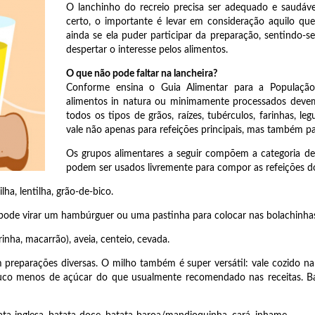
O lanchinho do recreio precisa ser adequado e saudáve
certo, o importante é levar em consideração aquilo qu
ainda se ela puder participar da preparação, sentindo-s
despertar o interesse pelos alimentos.
O que não pode faltar na lancheira?
Conforme ensina o Guia Alimentar para a População B
alimentos in natura ou minimamente processados devem 
todos os tipos de grãos, raízes, tubérculos, farinhas, leg
vale não apenas para refeições principais, mas também pa
Os grupos alimentares a seguir compõem a categoria d
podem ser usados livremente para compor as refeições do d
lha, lentilha, grão-de-bico.
e pode virar um hambúrguer ou uma pastinha para colocar nas bolachinhas 
arinha, macarrão), aveia, centeio, cevada.
em preparações diversas. O milho também é super versátil: vale cozido
pouco menos de açúcar do que usualmente recomendado nas receitas. 