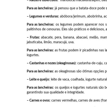
– Raízes e tubérculos:
mandioca/macaxeira/aipim, batat
Para as lancheiras:
já pensou que a batata-doce pode su
– Legumes e verduras:
abóbora/jerimum, abobrinha, acelg
Para as lancheiras:
os legumes podem aparecer nos su
palitinhos de cenouras. Eles são práticos e deliciosos
– Frutas:
abacate, pera, banana, abacaxi, melão, mam
jabuticaba, limão, maracujá, uva.
Para as lancheiras:
as frutas podem ir picadinhas nas la
iogurtes.
– Castanhas e nozes (oleaginosas):
castanha-de-caju, ca
Para as lancheiras:
as oleaginosas são ótimas opções pa
– Leite e queijo:
leite de vaca, coalhada, iogurte natural
Para as lancheiras:
os queijos e iogurtes naturais são 
garantindo sua qualidade e integridade.
– Carnes e ovos:
carnes vermelhas, carnes de aves (fran