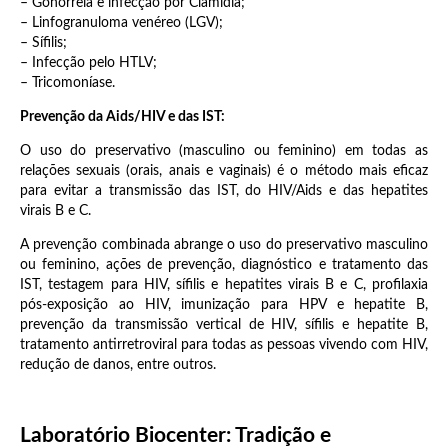
– Gonorreia e infecção por Clamídia;
– Linfogranuloma venéreo (LGV);
– Sífilis;
– Infecção pelo HTLV;
– Tricomoníase.
Prevenção da Aids/HIV e das IST:
O uso do preservativo (masculino ou feminino) em todas as
relações sexuais (orais, anais e vaginais) é o método mais eficaz
para evitar a transmissão das IST, do HIV/Aids e das hepatites
virais B e C.
A prevenção combinada abrange o uso do preservativo masculino
ou feminino, ações de prevenção, diagnóstico e tratamento das
IST, testagem para HIV, sífilis e hepatites virais B e C, profilaxia
pós-exposição ao HIV, imunização para HPV e hepatite B,
prevenção da transmissão vertical de HIV, sífilis e hepatite B,
tratamento antirretroviral para todas as pessoas vivendo com HIV,
redução de danos, entre outros.
Laboratório Biocenter: Tradição e