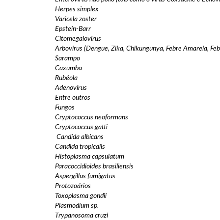
Herpes simplex
Varicela zoster
Epstein-Barr
Citomegalovírus
Arbovírus (Dengue, Zika, Chikungunya, Febre Amarela, Febr
Sarampo
Caxumba
Rubéola
Adenovírus
Entre outros
Fungos
Cryptococcus neoformans
Cryptococcus gatti
Candida albicans
Candida tropicalis
Histoplasma capsulatum
Paracoccidioides brasiliensis
Aspergillus fumigatus
Protozoários
Toxoplasma gondii
Plasmodium sp.
Trypanosoma cruzi