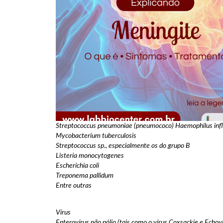
Streptococcus pneumoniae (pneumococo) Haemophilus inf
Mycobacterium tuberculosis
Streptococcus sp., especialmente os do grupo B
Listeria monocytogenes
Escherichia coli
Treponema pallidum
Entre outras
Vírus
Enterovírus não pólio (tais como o vírus Coxsackie e Echov