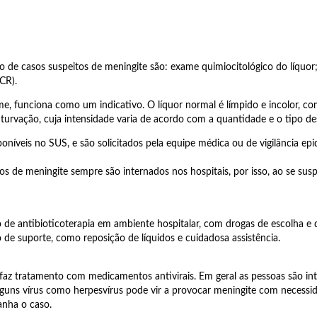
 de casos suspeitos de meningite são: exame quimiocitológico do líquor; b
CR).
, funciona como um indicativo. O líquor normal é límpido e incolor, com
turvação, cuja intensidade varia de acordo com a quantidade e o tipo de
sponíveis no SUS, e são solicitados pela equipe médica ou de vigilância
tos de meningite sempre são internados nos hospitais, por isso, ao se su
o de antibioticoterapia em ambiente hospitalar, com drogas de escolha e 
de suporte, como reposição de líquidos e cuidadosa assistência.
se faz tratamento com medicamentos antivirais. Em geral as pessoas são i
uns vírus como herpesvírus pode vir a provocar meningite com necessida
nha o caso.