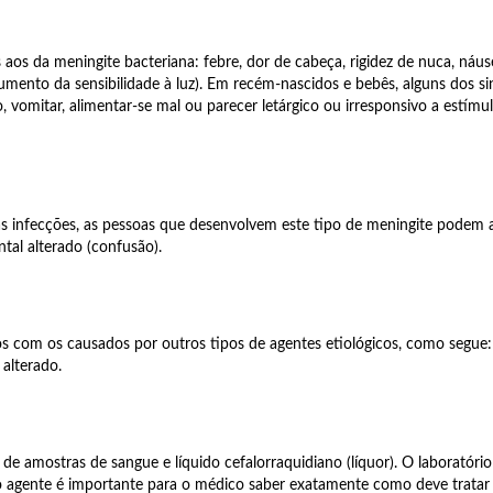
aos da meningite bacteriana: febre, dor de cabeça, rigidez de nuca, náusea
 (aumento da sensibilidade à luz). Em recém-nascidos e bebês, alguns dos
do, vomitar, alimentar-se mal ou parecer letárgico ou irresponsivo a estí
 infecções, as pessoas que desenvolvem este tipo de meningite podem ap
ntal alterado (confusão).
os com os causados por outros tipos de agentes etiológicos, como segue: 
 alterado.
a de amostras de sangue e líquido cefalorraquidiano (líquor). O laboratór
do agente é importante para o médico saber exatamente como deve tratar 