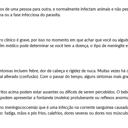
os de uma pessoa para outra, e normalmente infectam animais e não pess
 ou a fase infecciosa do parasita.
dro clínico é grave, por isso no momento em que achar que você ou algu
 Um médico pode determinar se você tem a doença, o tipo de meningite e
intomas incluem febre, dor de cabeça e rigidez de nuca. Muitas vezes há 
ntal alterado (confusão). Com o passar do tempo, alguns sintomas mais g
tos acima podem estar ausentes ou difíceis de serem percebidos. O bebê p
 podem apresentar a fontanela (moleira) protuberante ou reflexos anorma
meningococcemia) que é uma infecção na corrente sanguínea causada pe
fadiga, mãos e pés frios, calafrios, dores severas ou dores nos músculos